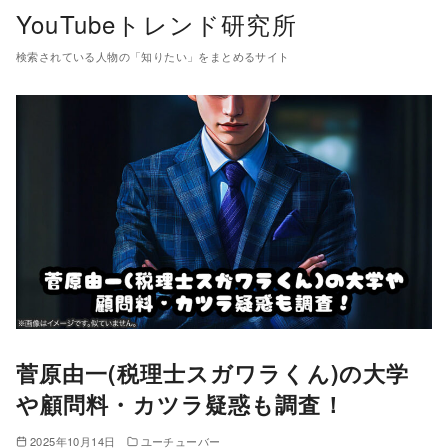
コ
YouTubeトレンド研究所
ン
検索されている人物の「知りたい」をまとめるサイト
テ
ン
ツ
へ
移
動
菅原由一(税理士スガワラくん)の大学
や顧問料・カツラ疑惑も調査！
2025年10月14日
ユーチューバー