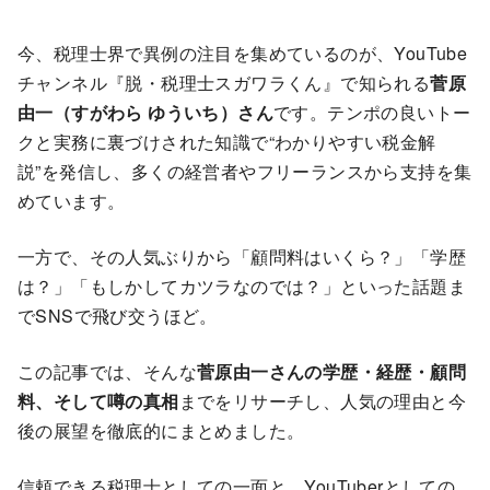
今、税理士界で異例の注目を集めているのが、YouTube
チャンネル『脱・税理士スガワラくん』で知られる
菅原
由一（すがわら ゆういち）さん
です。テンポの良いトー
クと実務に裏づけされた知識で“わかりやすい税金解
説”を発信し、多くの経営者やフリーランスから支持を集
めています。
一方で、その人気ぶりから「顧問料はいくら？」「学歴
は？」「もしかしてカツラなのでは？」といった話題ま
でSNSで飛び交うほど。
この記事では、そんな
菅原由一さんの学歴・経歴・顧問
料、そして噂の真相
までをリサーチし、人気の理由と今
後の展望を徹底的にまとめました。
信頼できる税理士としての一面と、YouTuberとしての