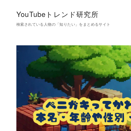
コ
ン
YouTubeトレンド研究所
テ
検索されている人物の「知りたい」をまとめるサイト
ン
ツ
へ
移
動