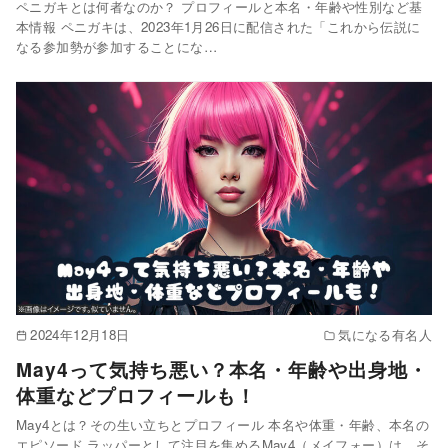
ペニガキとは何者なのか？ プロフィールと本名・年齢や性別など基
本情報 ペニガキは、2023年1月26日に配信された「これから伝説に
なる参加勢が参加することにな…
2024年12月18日
気になる有名人
May4って気持ち悪い？本名・年齢や出身地・
体重などプロフィールも！
May4とは？その生い立ちとプロフィール 本名や体重・年齢、本名の
エピソード ラッパーとして注目を集めるMay4（メイフォー）は、そ