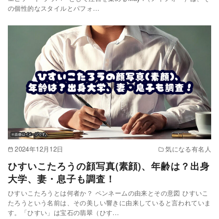
の個性的なスタイルとパフォ…
2024年12月12日
気になる有名人
ひすいこたろうの顔写真(素顔)、年齢は？出身
大学、妻・息子も調査！
ひすいこたろうとは何者か？ ペンネームの由来とその意図 ひすいこ
たろうという名前は、その美しい響きに由来していると言われていま
す。「ひすい」は宝石の翡翠（ひす…