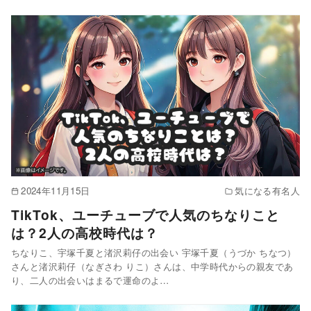
2024年11月15日
気になる有名人
TikTok、ユーチューブで人気のちなりこと
は？2人の高校時代は？
ちなりこ、宇塚千夏と渚沢莉仔の出会い 宇塚千夏（うづか ちなつ）
さんと渚沢莉仔（なぎさわ りこ）さんは、中学時代からの親友であ
り、二人の出会いはまるで運命のよ…