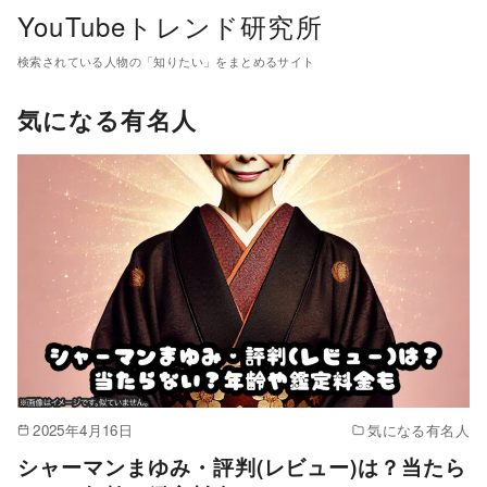
コ
YouTubeトレンド研究所
ン
検索されている人物の「知りたい」をまとめるサイト
テ
ン
気になる有名人
ツ
へ
移
動
2025年4月16日
気になる有名人
シャーマンまゆみ・評判(レビュー)は？当たら